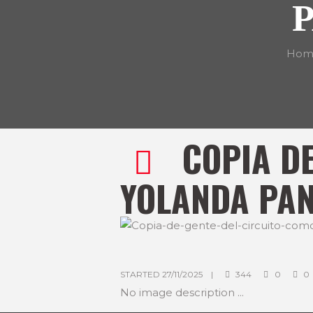
Hom
COPIA D
YOLANDA PA
STARTED
27/11/2025
344
0
0
No image description ...