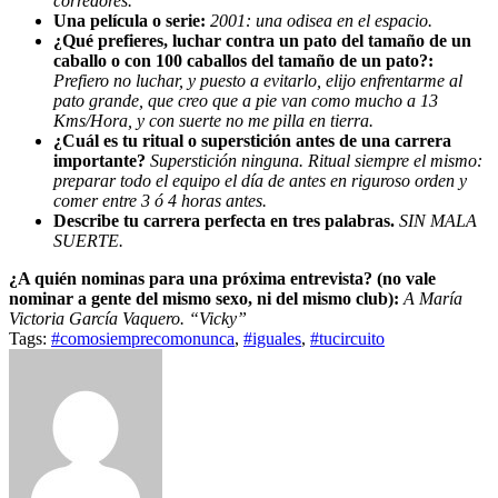
corredores.
Una película o serie:
2001: una odisea en el espacio.
¿Qué prefieres, luchar contra un pato del tamaño de un
caballo o con 100 caballos del tamaño de un pato?:
Prefiero no luchar, y puesto a evitarlo, elijo enfrentarme al
pato grande, que creo que a pie van como mucho a 13
Kms/Hora, y con suerte no me pilla en tierra.
¿Cuál es tu ritual o superstición antes de una carrera
importante?
Superstición ninguna. Ritual siempre el mismo:
preparar todo el equipo el día de antes en riguroso orden y
comer entre 3 ó 4 horas antes.
Describe tu carrera perfecta en tres palabras.
SIN MALA
SUERTE.
¿A quién nominas para una próxima entrevista? (no vale
nominar a gente del mismo sexo, ni del mismo club):
A
María
Victoria García Vaquero. “Vicky”
Tags:
#comosiemprecomonunca
,
#iguales
,
#tucircuito