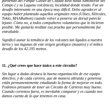
partiendo del Parque Gasset de Ciudad Real hasta Almodóvar del
Campo ( y su Laguna volcánica), localidad donde resido. Fue un
desafío interesante en una época muy difícil. Debo agradecer al
equipo haber planteado aquellos originales retos (Ulises, Hércules,
Tokio, MAARathon) cuando volver a ponerse un dorsal parecía
lejano. Cómo no, a todos compañeros voluntarios que lo hicieron
posible. Me gustaría reeditar esa prueba que personalmente fue
entrañable.
Significó aunar la temática de los volcanes tan ligados a nuestra
tierra y sus lagunas de este origen geológico (maares) y el mítico
desafío de los 42.195 metros.
11. ¿Qué crees que hace único a este circuito?
Sin lugar a dudas destaca la buena organización de ese equipo
directivo, y de cada carrera, que de manera altruista y generosa
están permanentemente estudiando la forma de mejorar en todo.
Podemos presumir de tener un Circuito de Carreras muy bueno.
Cuando corremos fuera, es inevitable comparar y es cuando nos
damos cuenta de lo que tenemos en casa.