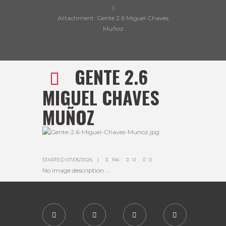
Attachment: Gente 2.6 Miguel Chaves
Muñoz
GENTE 2.6
MIGUEL CHAVES
MUÑOZ
STARTED
07/05/2026
146
0
0
No image description ...