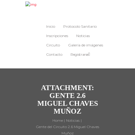
Inicio
Protocolo Sanitario
Inscripciones
Noticias
Circuito
Galería de imágenes
Contacto
Registrarse
ATTACHMENT:
GENTE 2.6
MIGUEL CHAVES
MUÑOZ
Home
Noticias
Gente del Circuito 2.6 Miguel Chaves
Muñoz