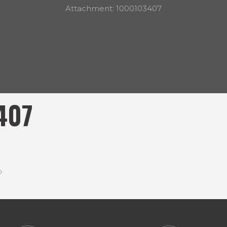
Attachment: 1000103407
407
0