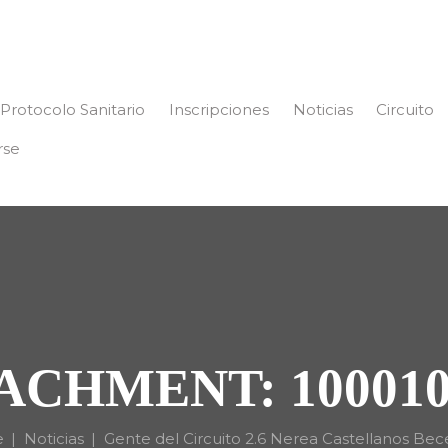
Protocolo Sanitario
Inscripciones
Noticias
Circuito
rse
ACHMENT: 100010
e
Noticias
Gente del Circuito 2.6 Nerea Castellanos Bec