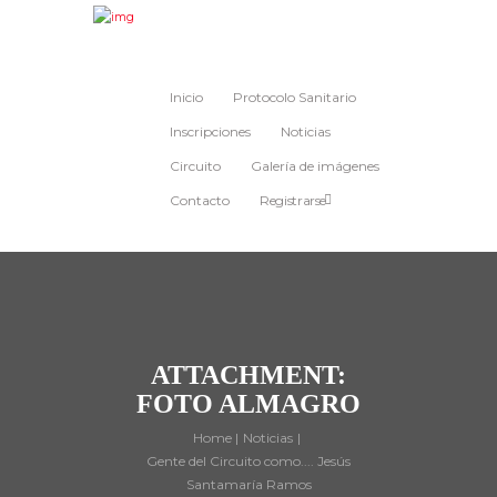
Inicio
Protocolo Sanitario
Inscripciones
Noticias
Circuito
Galería de imágenes
Contacto
Registrarse
ATTACHMENT:
FOTO ALMAGRO
Home
Noticias
Gente del Circuito como.... Jesús
Santamaría Ramos