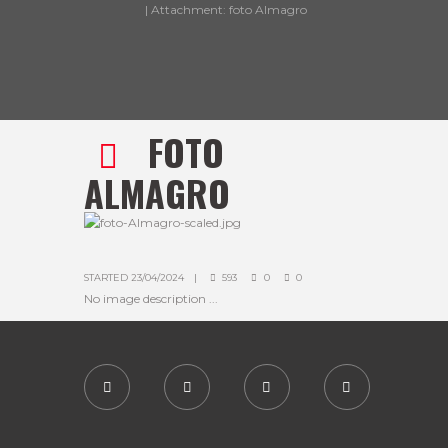
Attachment: foto Almagro
FOTO
ALMAGRO
STARTED
23/04/2024
593
0
0
No image description ...