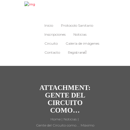
Inicio
Protocolo Sanitario
Inscripciones
Noticias
Circuito
Galería de imágenes
Contacto
Registrarse
ATTACHMENT:
GENTE DEL
CIRCUITO
COMO…
Home
Noticias
Gente del Circuito como.... Máximo