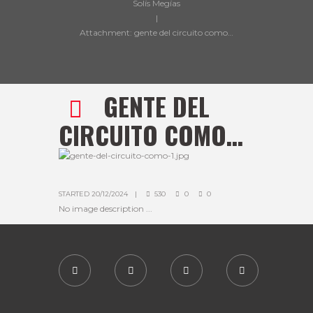
Solís Megías
Attachment: gente del circuito como…
GENTE DEL
CIRCUITO COMO…
STARTED
20/12/2024
530
0
0
No image description ...