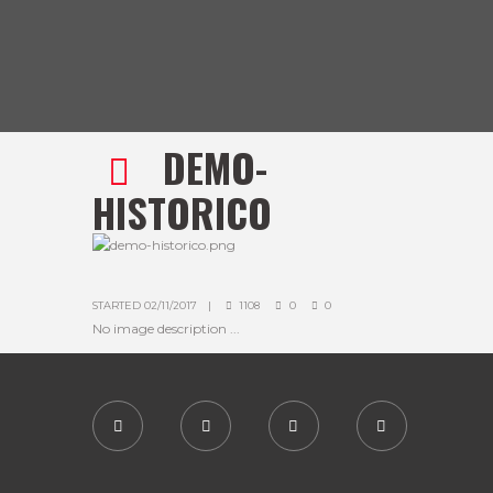
DEMO-
HISTORICO
STARTED
02/11/2017
1108
0
0
No image description ...