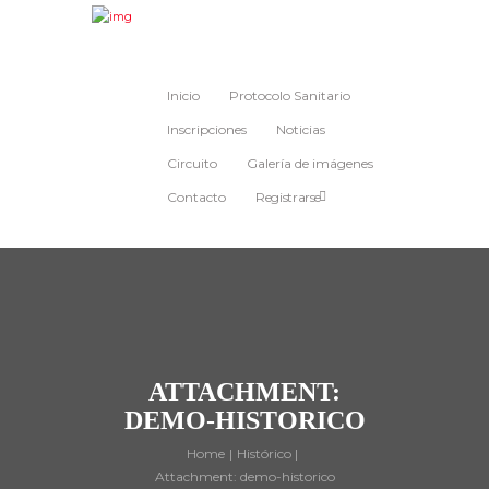
Inicio
Protocolo Sanitario
Inscripciones
Noticias
Circuito
Galería de imágenes
Contacto
Registrarse
ATTACHMENT:
DEMO-HISTORICO
Home
Histórico
Attachment: demo-historico