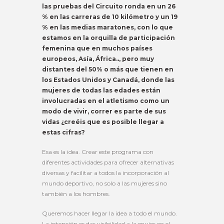
las pruebas del Circuito ronda en un 26
% en las carreras de 10 kilómetro y un 19
% en las medias maratones, con lo que
estamos en la orquilla de participación
femenina que en muchos países
europeos, Asía, África.., pero muy
distantes del 50% o más que tienen en
los Estados Unidos y Canadá, donde las
mujeres de todas las edades están
involucradas en el atletismo como un
modo de vivir, correr es parte de sus
vidas ¿creéis que es posible llegar a
estas cifras?
Esa es la idea. Crear este programa con
diferentes actividades para ofrecer alternativas
diversas y facilitar a todos la incorporación al
mundo deportivo, no solo a las mujeres sino
también a los hombres.
Queremos hacer llegar la idea a todo el mundo.
La intención es dar visibilidad a la mujer en el