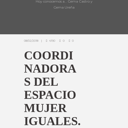
Hoy conocemos a… Gema Castro y
Gema Ureña
08/02/2018
4190
0
0
COORDI
NADORA
S DEL
ESPACIO
MUJER
IGUALES.