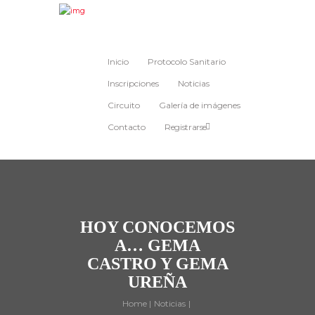
Inicio
Protocolo Sanitario
Inscripciones
Noticias
Circuito
Galería de imágenes
Contacto
Registrarse
HOY CONOCEMOS
A… GEMA
CASTRO Y GEMA
UREÑA
Home
Noticias