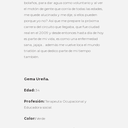
bolaños, para dar agua como voluntario y al ver
el motón de gente que corría de todas las edades,
me quede alucinada y me dije, si ellos pueden
porque yo no? Así que me prepare la próxima
carrera del circuito que llegaba, que fue ciudad
real en el 2009 y desde entonces hasta día de hoy
es parte de mi vida, es como una enfermedad
sana, jajaja… además me vuelve loca el mundo
triatlón al que dedico parte de mi tiempo
también.
Gema Ureña
.
Edad:
34
Profesión:
Terapeuta Ocupacional y
Educadora social.
Color:
Verde