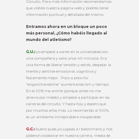
Circuito. Para más información recomendamos
que visitéis nuestra página web y podréis tener
información puntual y detallada del mismo.
Entramos ahora en un bloque un poco
más personal, ¿Cómo habéis llegado al
mundo del atletismo?
G.U.
:
yo empecé a correr en la universidad con
una compañera y salía unos 40 minutos. Era
una forma de liberar tensión y estrés, despejar la
mente y sentirse emocional, cognitiva y
físicamente mejor. Poco a poco fui
“enganchándome” aumentando km y tiempo.
En el 2015 me animé (porque antes no me
atrevía por miedo) y empecé a participar en las
carreras del circuito. Y hasta hoy y espero que
por muchos años más. Lo recomiendo al 100%,
es un ambiente inmejorable e insuperable.
G.C.
:
bueno pues yo jugada a l balonmano y nos
pidieron colaborar en nuestra carrera, media de