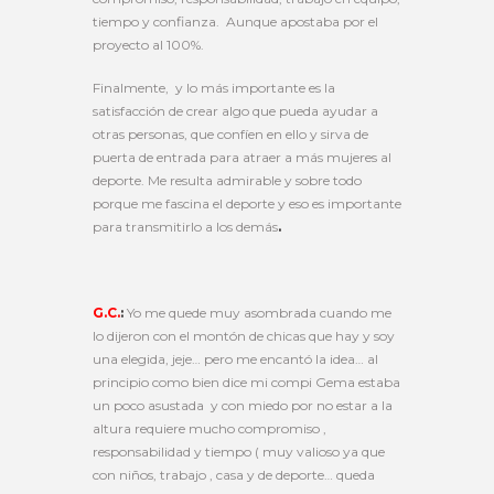
tiempo y confianza. Aunque apostaba por el
proyecto al 100%.
Finalmente, y lo más importante es la
satisfacción de crear algo que pueda ayudar a
otras personas, que confíen en ello y sirva de
puerta de entrada para atraer a más mujeres al
deporte. Me resulta admirable y sobre todo
porque me fascina el deporte y eso es importante
para transmitirlo a los demás
.
G.C.
:
Yo me quede muy asombrada cuando me
lo dijeron con el montón de chicas que hay y soy
una elegida, jeje… pero me encantó la idea… al
principio como bien dice mi compi Gema estaba
un poco asustada y con miedo por no estar a la
altura requiere mucho compromiso ,
responsabilidad y tiempo ( muy valioso ya que
con niños, trabajo , casa y de deporte… queda