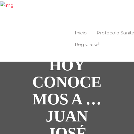
Inicio
Protocolo Sanita
Registrarse
HOY
CONOCE
MOS A …
JUAN
JOSÉ