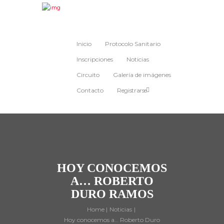
Inicio
Protocolo Sanitario
Inscripciones
Noticias
Circuito
Galería de imágenes
Contacto
Registrarse
HOY CONOCEMOS
A… ROBERTO
DURO RAMOS
Home
Noticias
Hoy conocemos a… Roberto Duro