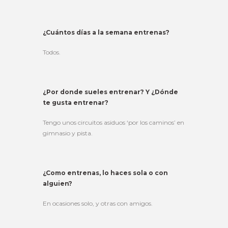
¿Cuántos días a la semana entrenas?
Todos.
¿Por donde sueles entrenar? Y ¿Dónde
te gusta entrenar?
Tengo unos circuitos asiduos ‘por los caminos’ en
gimnasio y pista.
¿Como entrenas, lo haces sola o con
alguien?
En ocasiones solo, y otras con amigos.