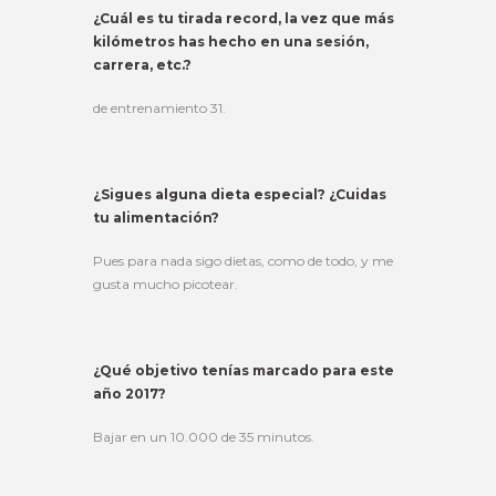
¿Cuál es tu tirada record, la vez que más
kilómetros has hecho en una sesión,
carrera, etc.?
de entrenamiento 31.
¿Sigues alguna dieta especial? ¿Cuidas
tu alimentación?
Pues para nada sigo dietas, como de todo, y me
gusta mucho picotear.
¿Qué objetivo tenías marcado para este
año 2017?
Bajar en un 10.000 de 35 minutos.