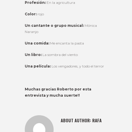
Profesión:
En la agricultura
Color:
rojo
Un cantante o grupo musical:
Mónica
Naranjo
Una comida:
Me encanta la pasta
Un libro:
La sombra del viento
Una película:
Los vengadores, y todo el terror
Muchas gracias Roberto por esta
entrevista y mucha suerte!!
ABOUT AUTHOR:
RAFA