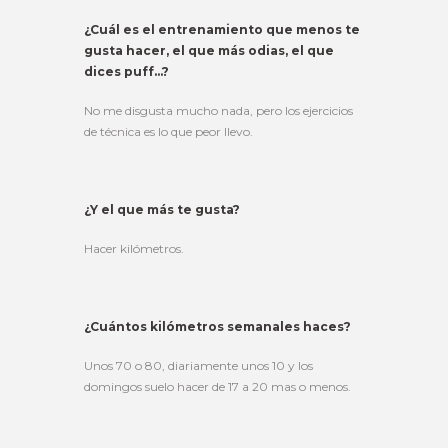
¿Cuál es el entrenamiento que menos te
gusta hacer, el que más odias, el que
dices puff…?
No me disgusta mucho nada, pero los ejercicios
de técnica es lo que peor llevo.
¿Y el que más te gusta?
Hacer kilómetros.
¿Cuántos kilómetros semanales haces?
Unos 70 o 80, diariamente unos 10 y los
domingos suelo hacer de 17 a 20 mas o menos.