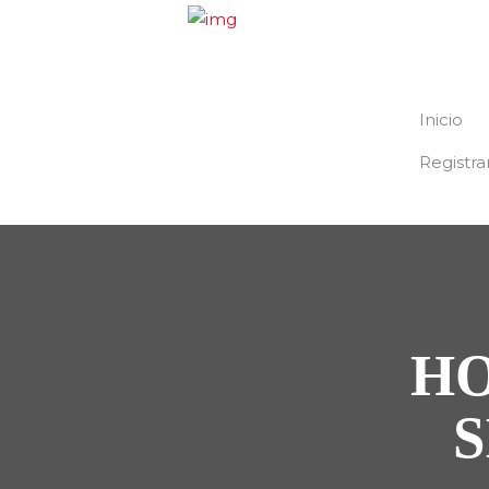
Inicio
Registra
HO
S