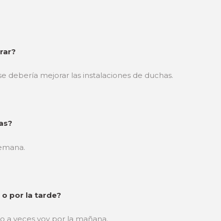
rar?
 debería mejorar las instalaciones de duchas.
as?
semana.
o por la tarde?
o a veces voy por la mañana.