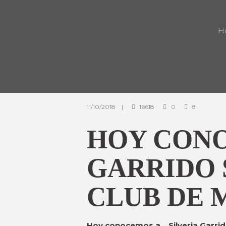
H
11/10/2018
16618
0
8
HOY CONO
GARRIDO 
CLUB DE 
Hoy conocemos a… Silveria Garrido