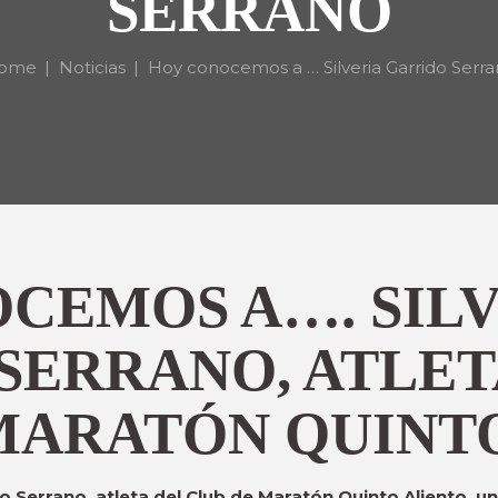
SERRANO
ome
Noticias
Hoy conocemos a … Silveria Garrido Serr
CEMOS A…. SIL
SERRANO, ATLET
MARATÓN QUINT
 Serrano, atleta del Club de Maratón Quinto Aliento, 