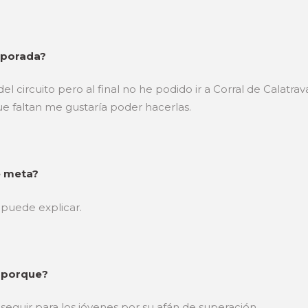
emporada?
 del circuito pero al final no he podido ir a Corral de Calatr
que faltan me gustaría poder hacerlas.
de meta?
 puede explicar.
y porque?
seguir para los jóvenes por su afán de superación.