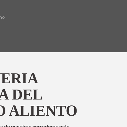
ano
VERIA
A DEL
O ALIENTO
una de nuestras corredoras más