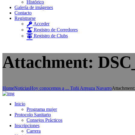
Histórico
Galería de imágenes
Contacto
Registrarse
Acceder
Registro de Corredores
Registro de Clubs
Attachment: DSC_
Home
Noticias
Hoy conocemos a ... Toñi Arreaza Navarro
Attachment
Inicio
Programa mujer
Protocolo Sanitario
Consejos Prácticos
Inscripciones
Carrera