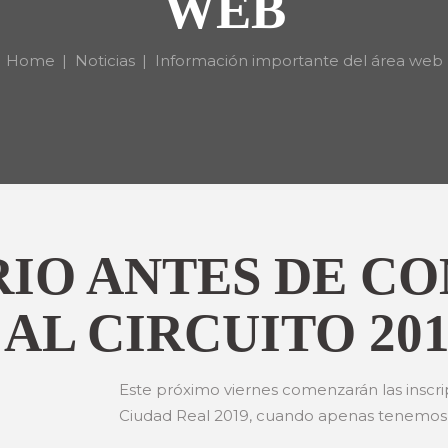
WEB
Home
Noticias
Información importante del área web
IO ANTES DE C
AL CIRCUITO 201
Este próximo viernes comenzarán las inscri
Ciudad Real 2019, cuando apenas tenemos re