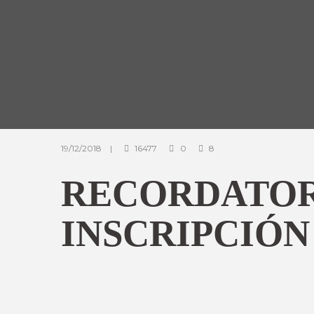
19/12/2018
16477
0
8
RECORDATOR
INSCRIPCIÓN 