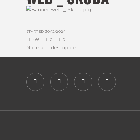
STARTED
30/12/2024
466
0
0
No image description ...