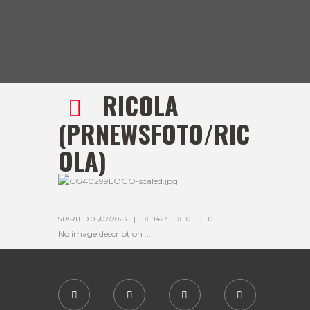
RICOLA
(PRNEWSFOTO/RIC
OLA)
STARTED
08/02/2023
1423
0
0
No image description ...