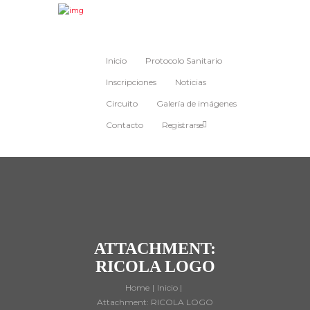
Inicio
Protocolo Sanitario
Inscripciones
Noticias
Circuito
Galería de imágenes
Contacto
Registrarse
ATTACHMENT:
RICOLA LOGO
Home
Inicio
Attachment: RICOLA LOGO