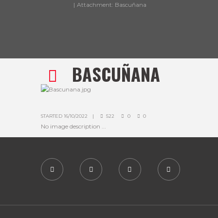
Attachment: Bascuñana
BASCUÑANA
STARTED
16/10/2022
522
0
0
No image description ...