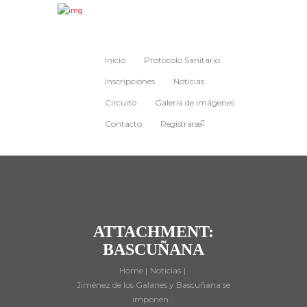
Inicio
Protocolo Sanitario
Inscripciones
Noticias
Circuito
Galería de imágenes
Contacto
Registrarse
ATTACHMENT:
BASCUÑANA
Home
Noticias
Jiménez de los Galanes y Bascuñana se
imponen...