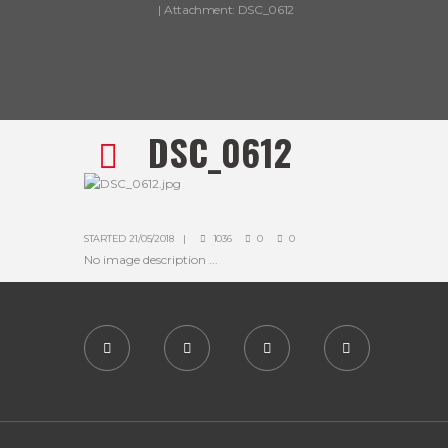
Attachment: DSC_0612
DSC_0612
STARTED
21/05/2018
1036
0
0
No image description ...