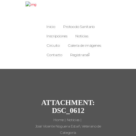
Inicio
Protocolo Sanitario
Inscripciones
Noticias
Circuito
Galería de imágenes
Contacto
Registrarse
ATTACHMENT:
DSC_0612
Home
Noticias
José Vicente Noguera Estañ, Veterano de
Categoría