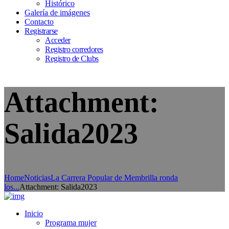
Histórico
Galería de imágenes
Contacto
Registrarse
Acceder
Registro corredores
Registro de Clubs
Attachment:
Salida2023
Home
Noticias
La Carrera Popular de Membrilla ronda
los...
Attachment: Salida2023
Inicio
Programa mujer