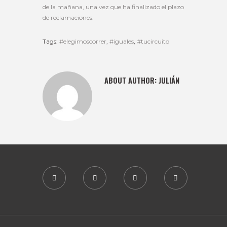
de la mañana, una vez que ha finalizado el plazo
de reclamaciones.
Tags:
#elegimoscorrer
,
#iguales
,
#tucircuito
ABOUT AUTHOR:
JULIÁN