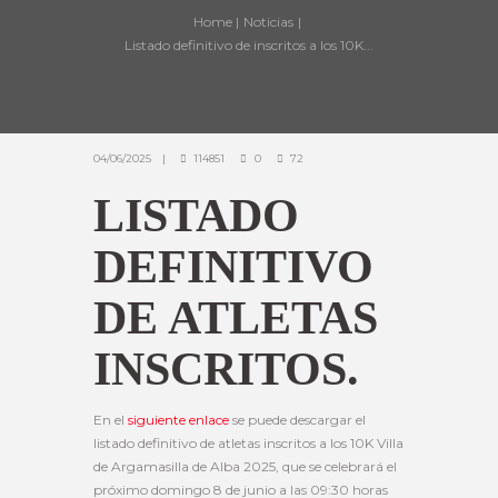
Home
Noticias
Listado definitivo de inscritos a los 10K...
04/06/2025
114851
0
72
LISTADO
DEFINITIVO
DE ATLETAS
INSCRITOS.
En el
siguiente enlace
se puede descargar el
listado definitivo de atletas inscritos a los 10K Villa
de Argamasilla de Alba 2025, que se celebrará el
próximo domingo 8 de junio a las 09:30 horas