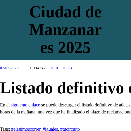
Ciudad de
Manzanar
es 2025
Home
Noticias
07/05/2025
114547
0
73
Listado definitivo de inscritos a los 10K...
Listado definitivo 
En el
siguiente enlace
se puede descargar el listado definitivo de atle
horas de la mañana, una vez que ha finalizado el plazo de reclamacione
Tags:
#elegimoscorrer
,
#iguales
,
#tucircuito