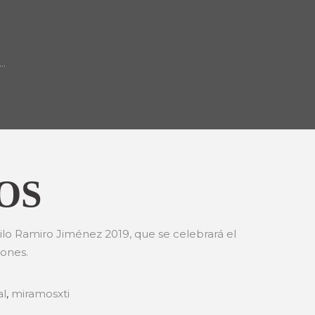
..
OS
irilo Ramiro Jiménez 2019, que se celebrará el
iones.
al
,
miramosxti