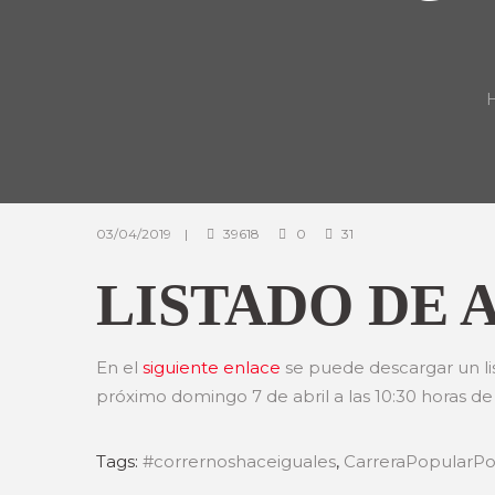
03/04/2019
39618
0
31
LISTADO DE 
En el
siguiente enlace
se puede descargar un lis
próximo domingo 7 de abril a las 10:30 horas de
Tags:
#corrernoshaceiguales
,
CarreraPopularPo