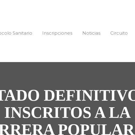
ocolo Sanitario
Inscripciones
Noticias
Circuito
TADO DEFINITIV
INSCRITOS A LA
RRERA POPULAR