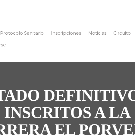
Protocolo Sanitario
Inscripciones
Noticias
Circuito
rse
TADO DEFINITIV
INSCRITOS A LA
RRERA EL PORVE