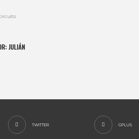
ircuito
OR:
JULIÁN
TWITTER
GPLUS