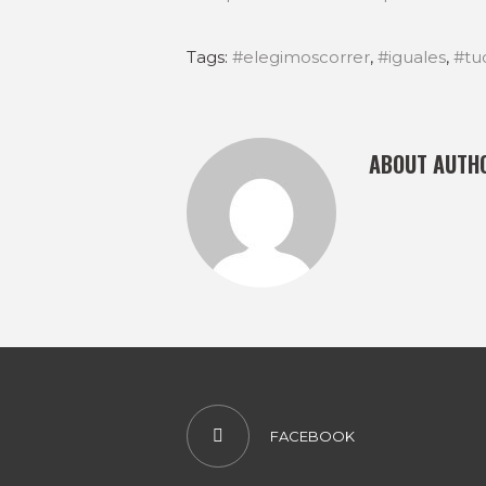
Tags:
#elegimoscorrer
,
#iguales
,
#tuc
ABOUT AUTH
FACEBOOK