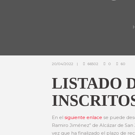
20/04/2022
66502
0
60
LISTADO 
INSCRITOS
En el
siguiente enlace
se puede desca
Ramiro Jiménez” de Alcázar de San J
vez que ha finalizado el plazo de re