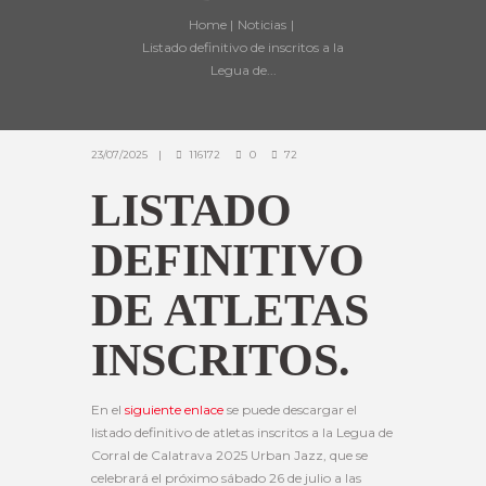
Home
Noticias
Listado definitivo de inscritos a la
Legua de...
23/07/2025
116172
0
72
LISTADO
DEFINITIVO
DE ATLETAS
INSCRITOS.
En el
siguiente enlace
se puede descargar el
listado definitivo de atletas inscritos a la Legua de
Corral de Calatrava 2025 Urban Jazz, que se
celebrará el próximo sábado 26 de julio a las