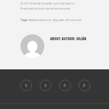
21:00 horas de la tarde, una vez que ha
finalizado el plazo de reclamaciones.
Tags:
#elegimoscorrer
,
#iguales
,
#tucircuito
ABOUT AUTHOR:
JULIÁN