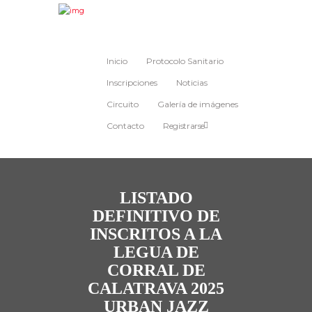
Inicio
Protocolo Sanitario
Inscripciones
Noticias
Circuito
Galería de imágenes
Contacto
Registrarse
LISTADO
DEFINITIVO DE
INSCRITOS A LA
LEGUA DE
CORRAL DE
CALATRAVA 2025
URBAN JAZZ