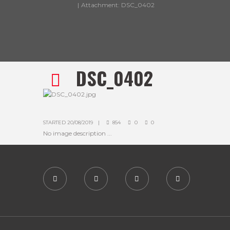
Attachment: DSC_0402
DSC_0402
STARTED
20/08/2019
854
0
0
No image description ...