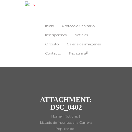
Inicio
Protocolo Sanitario
Inscripciones
Noticias
Circuito
Galería de imágenes
Contacto
Registrarse
ATTACHMENT:
DSC_0402
Home
Noticias
Listado de inscritos a la Carrera
Popular de...