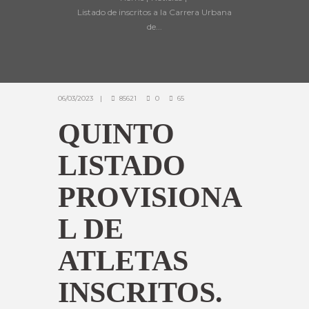
Listado de inscritos a la Carrera Urbana
de...
06/03/2023
85621
0
65
QUINTO
LISTADO
PROVISIONA
L DE
ATLETAS
INSCRITOS.