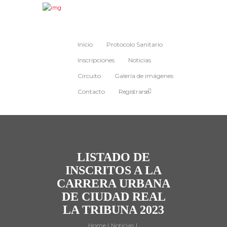
Inicio
Protocolo Sanitario
Inscripciones
Noticias
Circuito
Galería de imágenes
Contacto
Registrarse
LISTADO DE
INSCRITOS A LA
CARRERA URBANA
DE CIUDAD REAL
LA TRIBUNA 2023
Home
Noticias