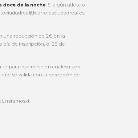
as doce de la noche
. Si algún atleta o
itociudadreal@carrerasciudadreal.es
rán una reducción de 2€ en la
día de inscripción, el 28 de
ue para inscribirse en cualesquiera
 que se valida con la recepción de
al
,
miramosxti