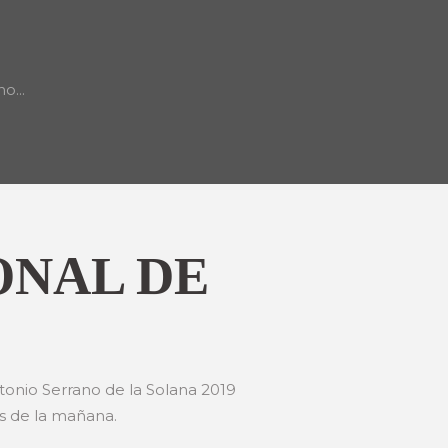
o...
ONAL DE
ntonio Serrano de la Solana 2019
s de la mañana.