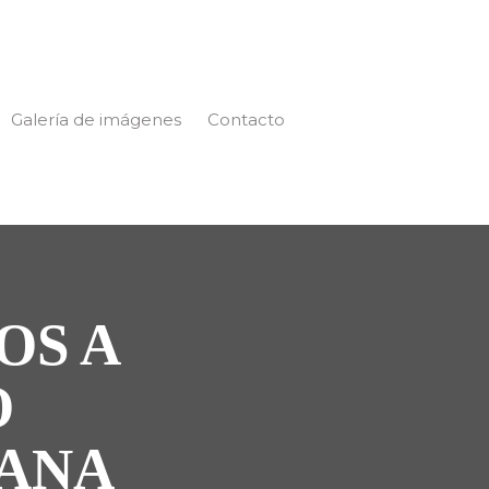
Galería de imágenes
Contacto
OS A
O
LANA