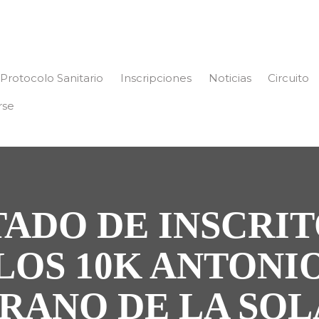
Protocolo Sanitario
Inscripciones
Noticias
Circuito
rse
TADO DE INSCRIT
LOS 10K ANTONI
RANO DE LA SO