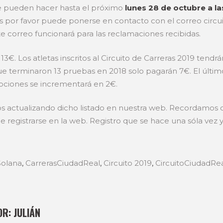
e pueden hacer hasta el próximo
lunes 28 de octubre a l
s por favor puede ponerse en contacto con el correo circu
e correo funcionará para las reclamaciones recibidas.
13€. Los atletas inscritos al Circuito de Carreras 2019 tend
ue terminaron 13 pruebas en 2018 solo pagarán 7€. El último 
ripciones se incrementará en 2€.
os actualizando dicho listado en nuestra web. Recordamos q
 registrarse en la web. Registro que se hace una sóla vez y
Solana
,
CarrerasCiudadReal
,
Circuito 2019
,
CircuitoCiudadRe
OR:
JULIÁN