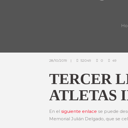
Ho
28/10/2019
52049
0
49
TERCER L
ATLETAS I
En el
siguiente enlace
se puede desca
Memorial Julián Delgado, que se cel