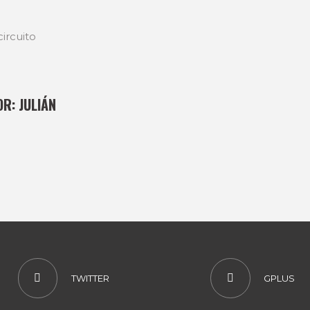
ircuito
OR:
JULIÁN
TWITTER
GPLUS