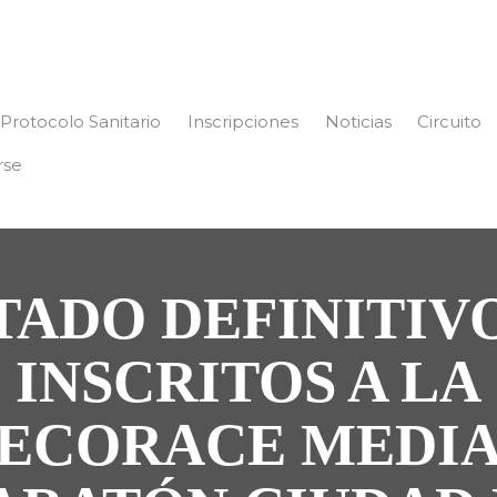
Protocolo Sanitario
Inscripciones
Noticias
Circuito
rse
TADO DEFINITIV
INSCRITOS A LA
ECORACE MEDI