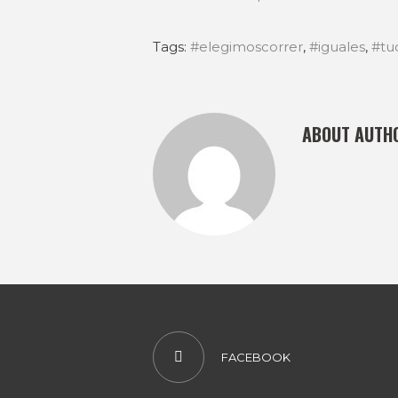
Tags:
#elegimoscorrer
,
#iguales
,
#tuc
ABOUT AUTH
FACEBOOK