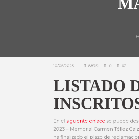
M
10/05/2023
88751
0
67
LISTADO 
INSCRITOS
En el
siguiente enlace
se puede desca
2023 – Memorial Carmen Téllez Calza
ha finalizado el plazo de reclamacio