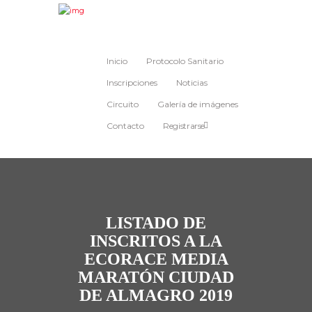
Inicio
Protocolo Sanitario
Inscripciones
Noticias
Circuito
Galería de imágenes
Contacto
Registrarse
LISTADO DE
INSCRITOS A LA
ECORACE MEDIA
MARATÓN CIUDAD
DE ALMAGRO 2019