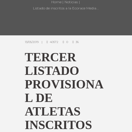
Home
Noticias
Listado de inscritos a la Ecorace Media...
13/05/2019
40572
0
36
TERCER
LISTADO
PROVISIONA
L DE
ATLETAS
INSCRITOS