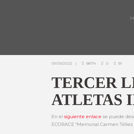
H
09/05/2022
68174
0
59
TERCER L
ATLETAS I
En el
siguiente enlace
se puede desca
ECORACE “Memorial Carmen Téllez Ca