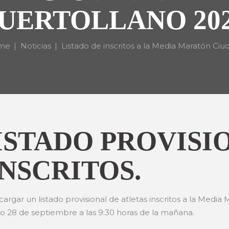
UERTOLLANO 20
me
Noticias
Listado de inscritos a la Media Maratón Ciud
ISTADO PROVISI
NSCRITOS.
rgar un listado provisional de atletas inscritos a la Media
o 28 de septiembre a las 9:30 horas de la mañana.