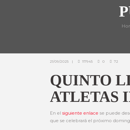
P
Ho
21/09/2025
117945
0
72
QUINTO L
ATLETAS I
En el
siguiente enlace
se puede desca
que se celebrará el próximo doming