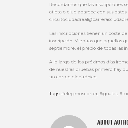
Recordamos que las inscripciones s
atleta o club aparece con sus dato
circuitociudadreal@carrerasciudadre
Las inscripciones tienen un coste de 
inscripción. Mientras que aquellos q
septiembre, el precio de todas las i
A lo largo de los próximos días irem
de nuestras pruebas primero hay que
un correo electrónico.
Tags:
#elegimoscorrer
,
#iguales
,
#tuc
ABOUT AUTH