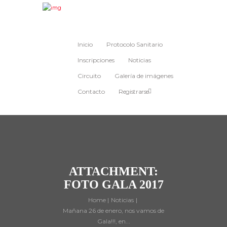
Inicio
Protocolo Sanitario
Inscripciones
Noticias
Circuito
Galería de imágenes
Contacto
Registrarse
ATTACHMENT:
FOTO GALA 2017
Home
Noticias
Mañana 26 de enero, nos vamos de
Gala!!!, en...