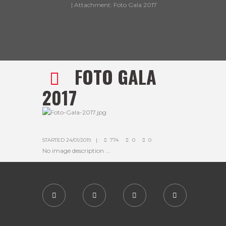
Attachment: Foto Gala 2017
FOTO GALA
2017
STARTED
24/01/2019
774
0
0
No image description ...