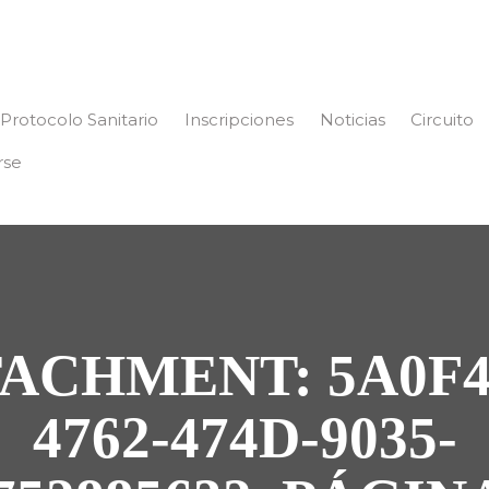
Protocolo Sanitario
Inscripciones
Noticias
Circuito
rse
ACHMENT: 5A0F4
4762-474D-9035-