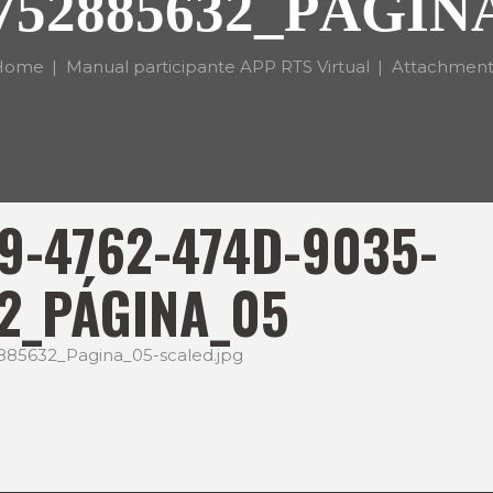
752885632_PÁGIN
Home
Manual participante APP RTS Virtual
Attachment.
9-4762-474D-9035-
2_PÁGINA_05