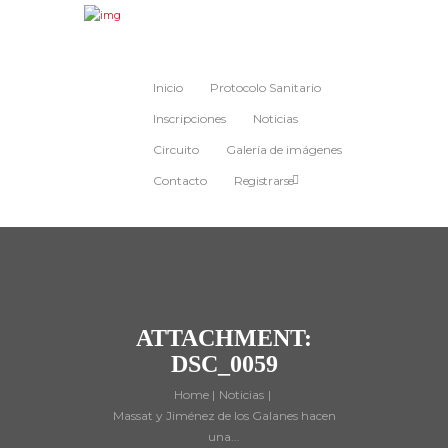
Inicio
Protocolo Sanitario
Inscripciones
Noticias
Circuito
Galería de imágenes
Contacto
Registrarse
ATTACHMENT:
DSC_0059
Home
Noticias
Massat y Jiménez de los Galanes hacen
una...