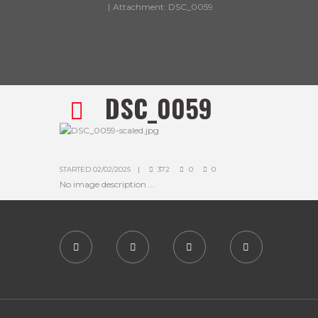
Attachment: DSC_0059
DSC_0059
STARTED
02/02/2025
372
0
0
No image description ...