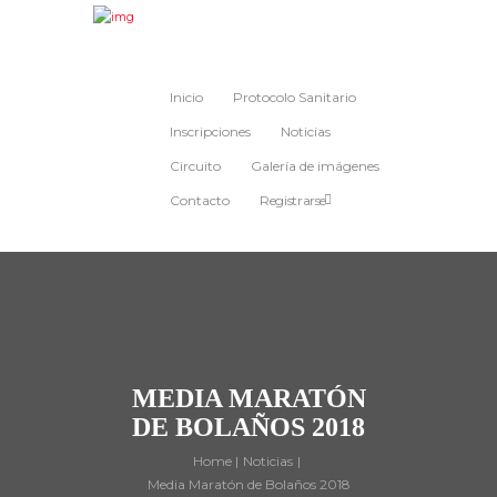
Inicio
Protocolo Sanitario
Inscripciones
Noticias
Circuito
Galería de imágenes
Contacto
Registrarse
MEDIA MARATÓN
DE BOLAÑOS 2018
Home
Noticias
Media Maratón de Bolaños 2018