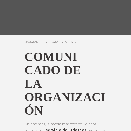
13/03/2018
14220
0
6
COMUNI
CADO DE
LA
ORGANIZACI
ÓN
Un año más, la media maratón de Bolaños
contará con
servicio de ludoteca
para niños