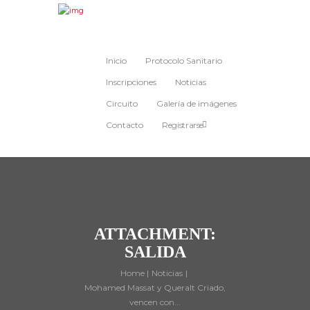
Inicio
Protocolo Sanitario
Inscripciones
Noticias
Circuito
Galería de imágenes
Contacto
Registrarse
ATTACHMENT:
SALIDA
Home
Noticias
Mohamed Massat y Queralt Criado,
vencen con...