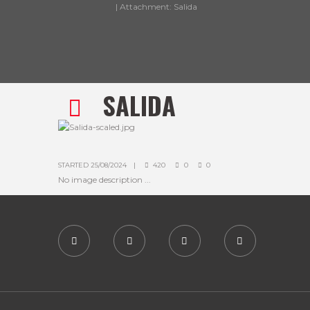
Attachment: Salida
SALIDA
STARTED
25/08/2024
420
0
0
No image description ...