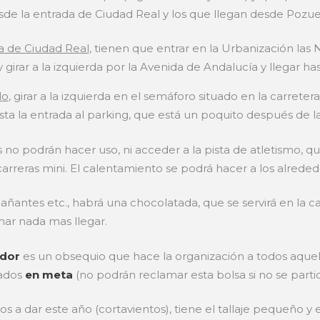
esde la entrada de Ciudad Real y los que llegan desde Pozue
da de Ciudad Real
, tienen que entrar en la Urbanización las N
 y girar a la izquierda por la Avenida de Andalucía y llegar has
lo
, girar a la izquierda en el semáforo situado en la carretera 
ta la entrada al parking, que está un poquito después de la
o podrán hacer uso, ni acceder a la pista de atletismo, que 
arreras mini. El calentamiento se podrá hacer a los alreded
añantes etc., habrá una chocolatada, que se servirá en la ca
mar nada mas llegar.
edor
es un obsequio que hace la organización a todos aquell
rados
en meta
(no podrán reclamar esta bolsa si no se parti
 dar este año (cortavientos), tiene el tallaje pequeño y es