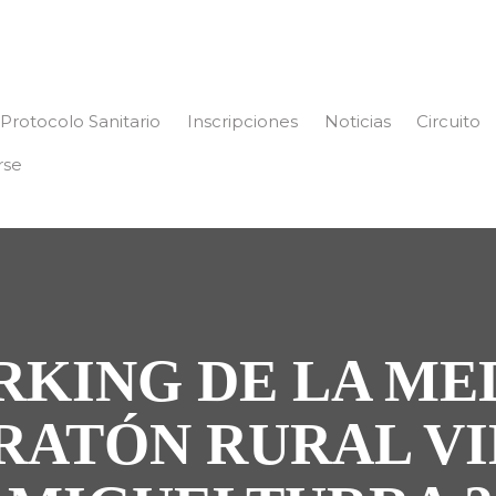
Protocolo Sanitario
Inscripciones
Noticias
Circuito
rse
RKING DE LA ME
RATÓN RURAL VI