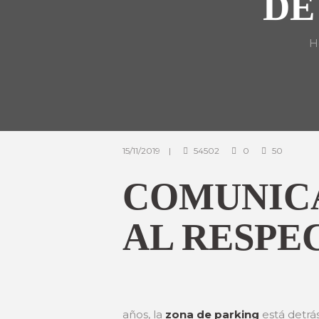
DE
H
15/11/2019
54502
0
50
COMUNICA
AL RESPE
años, la
zona de parking
está detrás