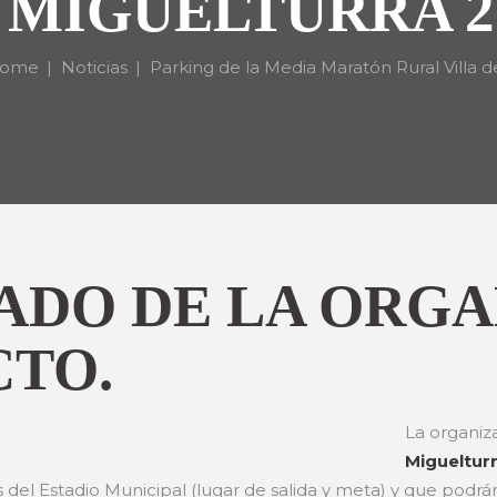
 MIGUELTURRA 2
ome
Noticias
Parking de la Media Maratón Rural Villa de.
DO DE LA ORGA
CTO.
La organiz
Migueltur
 del Estadio Municipal (lugar de salida y meta) y que podrán