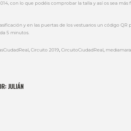
4, con lo que podéis comprobar la talla y así os sea más fác
sificación y en las puertas de los vestuarios un código QR
ada 5 minutos.
asCiudadReal
,
Circuito 2019
,
CircuitoCiudadReal
,
mediamara
OR:
JULIÁN