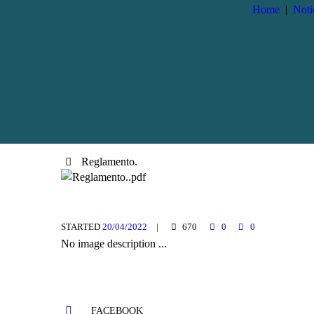
Home
Noti
Reglamento.
STARTED
20/04/2022
670
0
0
No image description ...
FACEBOOK