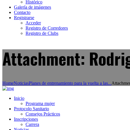
Histórico
Galería de imágenes
Contacto
Registrarse
Acceder
Registro de Corredores
Registro de Clubs
Attachment: Rodrig
Home
Noticias
Planes de entrenamiento para la vuelta a las...
Attachmen
Inicio
Programa mujer
Protocolo Sanitario
Consejos Prácticos
Inscripciones
Carrera
Noticias