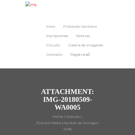
Inicio
Protocolo Sanitario
Inscripciones
Noticias
Circuito
Galería de imágenes
Contacto
Registrarse
ATTACHMENT:
IMG-20180509-
WA0005
Home
Noticias
Ecorace Media Maratón de Almagro
2018