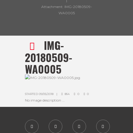
Attachment: IMG-20180509-
WA0005
IMG-
20180509-
WA0005
STARTED
09/05/2018
864
0
0
No image description ...