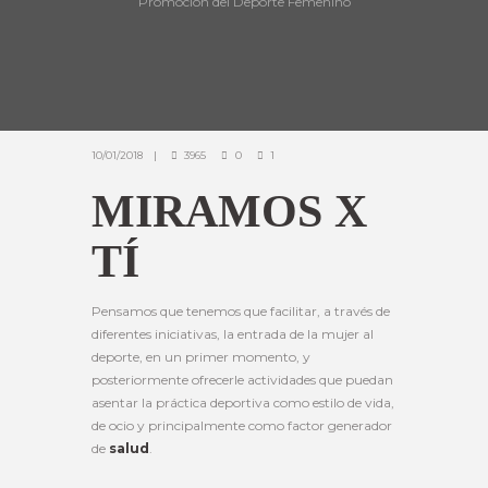
Promoción del Deporte Femenino
10/01/2018
3965
0
1
MIRAMOS X
TÍ
Pensamos que tenemos que facilitar, a través de
diferentes iniciativas, la entrada de la mujer al
deporte, en un primer momento, y
posteriormente ofrecerle actividades que puedan
asentar la práctica deportiva como estilo de vida,
de ocio y principalmente como factor generador
de
salud
.