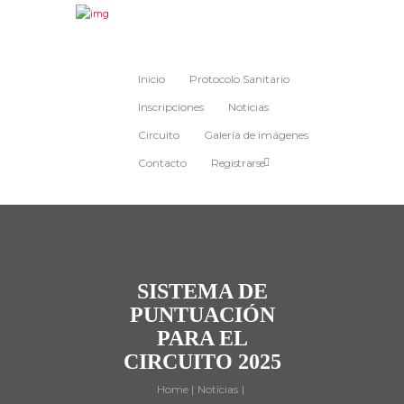
Inicio
Protocolo Sanitario
Inscripciones
Noticias
Circuito
Galería de imágenes
Contacto
Registrarse
SISTEMA DE
PUNTUACIÓN
PARA EL
CIRCUITO 2025
Home
Noticias