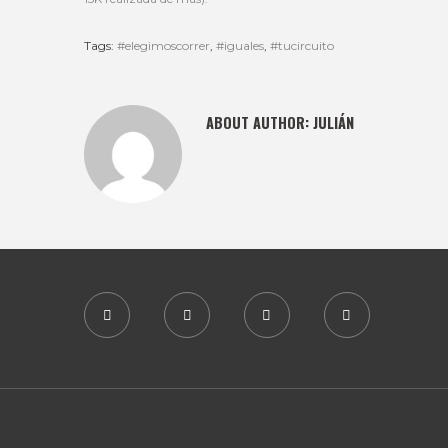
Tags:
#elegimoscorrer
,
#iguales
,
#tucircuito
ABOUT AUTHOR:
JULIÁN