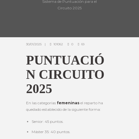
Sistema de Puntuación para el
Circuito 2025
30/01/2025
101062
0
69
PUNTUACIÓ
N CIRCUITO
2025
En las categorías
femeninas
el reparto ha
quedado establecido de la siguiente forma:
Senior: 45 puntos.
Máster 35: 40 puntos.