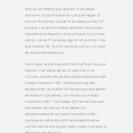
Bonus: los atletas que realicen 12 pruebas
sumarán 10 puntos extras. Los que hagan 13
suman 19 puntos. Los de 14 pruebas suman 27
puntos. Los de 15 pruebas obtienen 34 puntos.
Aquellos que lleguen a 16 acumulan 40 puntos
extras. Los de 17 carreras logran 45 puntos. Y los
que realicen 18, 19 ó 20 carreras suman un total
de 49 puntos de bonus.
Para logar la puntuación mínima final hay que
realizar 11 pruebas de las 20 que hay en el
Circuito, siendo tres de ellas sobre la distancia de
media maratón ó 15K. Solamente hay dos
excepciones: las Máster 55 Femeninas que deben
de realizar 9 pruebas y al menos una media
maratón ó 15K. Y las Máster 60 Femeninas que
solo deben de realizar 8 pruebas, sin
obligatoriedad de la media maratón ó 15K
(aunque en estas dos últimas excepciones se
suman bonus extras por cada media maratón ó
15K realizada de más).