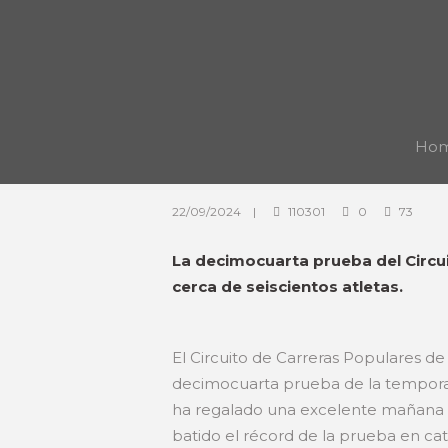
Ho
22/09/2024
110301
0
73
La decimocuarta prueba del Circui
cerca de seiscientos atletas.
El Circuito de Carreras Populares d
decimocuarta prueba de la temporad
ha regalado una excelente mañana de
batido el récord de la prueba en ca