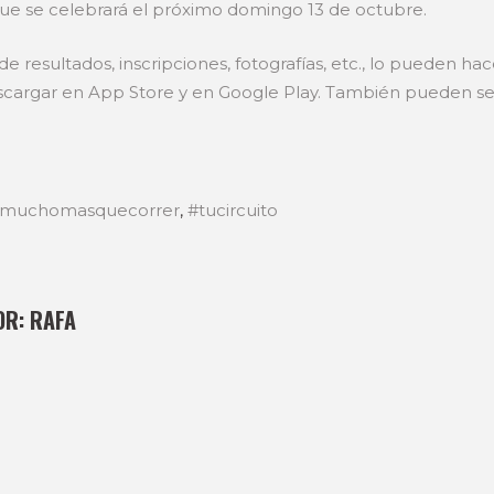
que se celebrará el próximo domingo 13 de octubre.
e resultados, inscripciones, fotografías, etc., lo pueden ha
escargar en App Store y en Google Play. También pueden seg
muchomasquecorrer
,
#tucircuito
OR:
RAFA