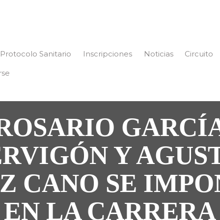
Protocolo Sanitario
Inscripciones
Noticias
Circuito
rse
ROSARIO GARCÍ
RVIGÓN Y AGUS
Z CANO SE IMP
EN LA CARRERA