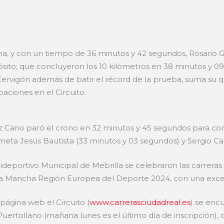
a, y con un tiempo de 36 minutos y 42 segundos, Rosario G
sito; que concluyeron los 10 kilómetros en 38 minutos y 0
rvigón además de batir el récord de la prueba, suma su qui
paciones en el Circuito.
z Cano paró el crono en 32 minutos y 45 segundos para cons
e meta Jesús Bautista (33 minutos y 03 segundos) y Sergio Cas
lideportivo Municipal de Mebrilla se celebraron las carreras
a La Mancha Región Europea del Deporte 2024, con una exce
 página web el Circuito (
www.carrerasciudadreal.es
) se enc
Puertollano (mañana lunes es el último día de inscripción),