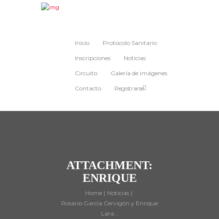
Inicio
Protocolo Sanitario
Inscripciones
Noticias
Circuito
Galería de imágenes
Contacto
Registrarse
ATTACHMENT:
ENRIQUE
Home
Noticias
Rosario García Cervigón y Enrique
Lara...