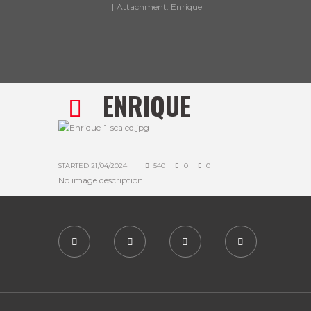
Attachment: Enrique
ENRIQUE
STARTED
21/04/2024
540
0
0
No image description ...