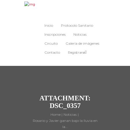
Inicio
Protocolo Sanitario
Inscripciones
Noticias
Circuito
Galería de imágenes
Contacto
Registrarse
ATTACHMENT:
DSC_0357
Home
Noticias
Rosario y Javier ganan bajo la lluvia en
la...