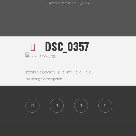
Attachment: DSC_0357
DSC_0357
STARTED
22/09/2019
874
0
0
No image description ...