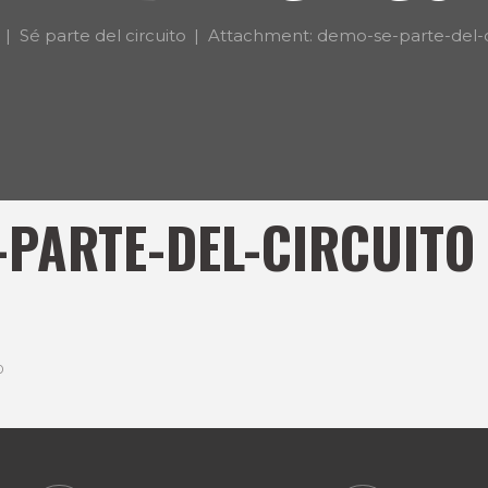
Sé parte del circuito
Attachment: demo-se-parte-del-c
-PARTE-DEL-CIRCUITO
0