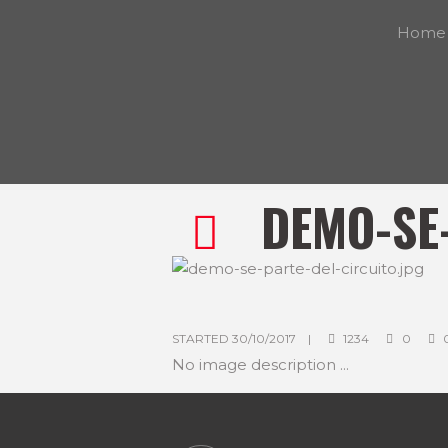
Home
DEMO-SE
STARTED
30/10/2017
1234
0
No image description ...