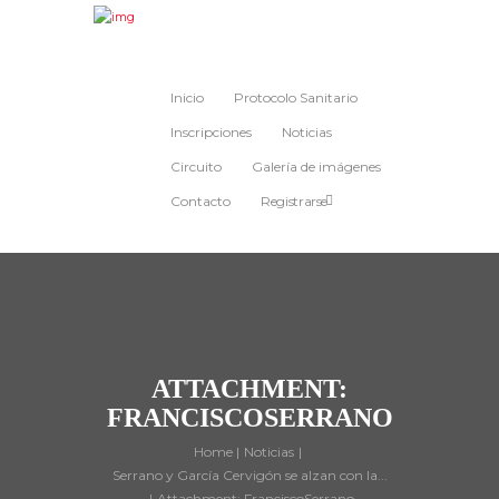
Inicio
Protocolo Sanitario
Inscripciones
Noticias
Circuito
Galería de imágenes
Contacto
Registrarse
ATTACHMENT:
FRANCISCOSERRANO
Home
Noticias
Serrano y García Cervigón se alzan con la...
Attachment: FranciscoSerrano