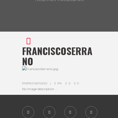
FRANCISCOSERRA
NO
STARTED
06/11/2022
674
0
0
No image description ...