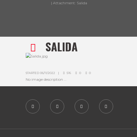
Attachment: Salida
SALIDA
STARTED
06/11/2022
516
0
0
No image description ...