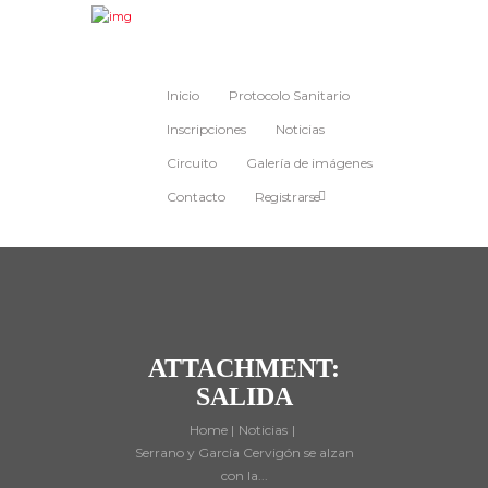
Inicio
Protocolo Sanitario
Inscripciones
Noticias
Circuito
Galería de imágenes
Contacto
Registrarse
ATTACHMENT:
SALIDA
Home
Noticias
Serrano y García Cervigón se alzan
con la...