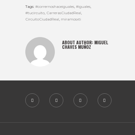
Tags:
#corrernoshaceiguales
,
#iguales
,
#tucircuito
,
CarrerasCiudadReal
,
CircuitoCiudadReal
,
miramosxti
ABOUT AUTHOR:
MIGUEL
CHAVES MUÑOZ