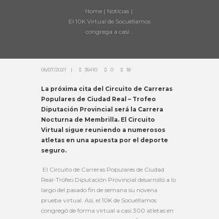
Home
Noticias
El 10K Virtual de Socuéllamos
congrega a casi...
06/07/2021
36410
0
18
La próxima cita del Circuito de Carreras
Populares de Ciudad Real – Trofeo
Diputación Provincial será la Carrera
Nocturna de Membrilla. El Circuito
Virtual sigue reuniendo a numerosos
atletas en una apuesta por el deporte
seguro.
El Circuito de Carreras Populares de Ciudad
Real-Trofeo Diputación Provincial desarrolló a lo
largo del pasado fin de semana su novena
prueba virtual. Así, el 10K de Socuéllamos
congregó de forma virtual a casi 300 atletas en