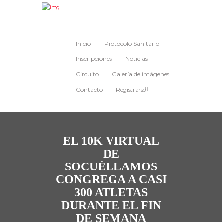
Inicio
Protocolo Sanitario
Inscripciones
Noticias
Circuito
Galería de imágenes
Contacto
Registrarse
EL 10K VIRTUAL
DE
SOCUÉLLAMOS
CONGREGA A CASI
300 ATLETAS
DURANTE EL FIN
DE SEMANA