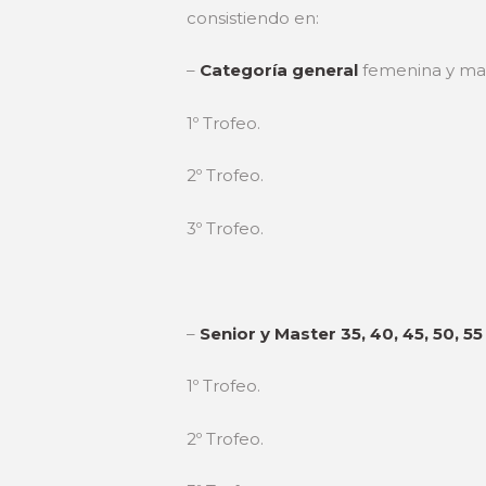
consistiendo en:
–
Categoría general
femenina y mas
1º Trofeo.
2º Trofeo.
3º Trofeo.
–
Senior y Master 35, 40, 45, 50, 55
1º Trofeo.
2º Trofeo.