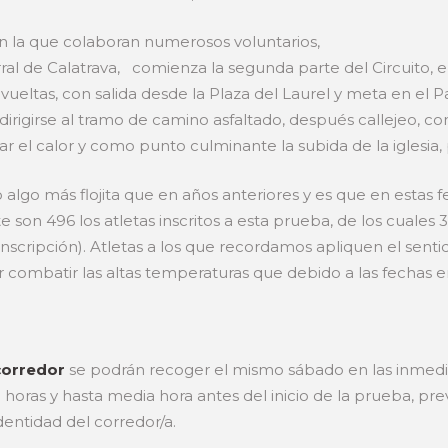
n la que colaboran numerosos voluntarios,
orral de Calatrava, comienza la segunda parte del Circuito, e
vueltas, con salida desde la Plaza del Laurel y meta en el P
 dirigirse al tramo de camino asfaltado, después callejeo, c
ar el calor y como punto culminante la subida de la iglesia,
do algo más flojita que en años anteriores y es que en esta
e son 496 los atletas inscritos a esta prueba, de los cuale
nscripción). Atletas a los que recordamos apliquen el sent
r combatir las altas temperaturas que debido a las fechas 
 corredor
se podrán recoger el mismo sábado en las inmedi
9 horas y hasta media hora antes del inicio de la prueba, pr
entidad del corredor/a.