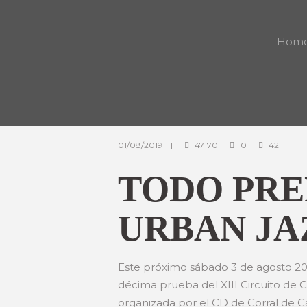
Hom
01/08/2019
47170
0
42
TODO PRE
URBAN JAZ
Este próximo sábado 3 de agosto 2019
décima prueba del XIII Circuito de 
organizada por el CD de Corral de C