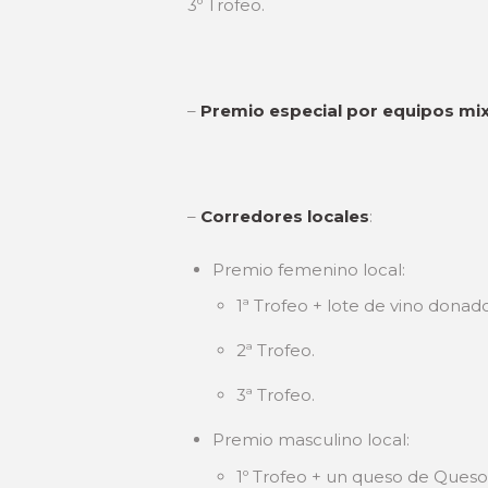
3º Trofeo.
–
Premio especial por equipos mi
–
Corredores locales
:
Premio femenino local:
1ª Trofeo + lote de vino don
2ª Trofeo.
3ª Trofeo.
Premio masculino local:
1º Trofeo + un queso de Ques