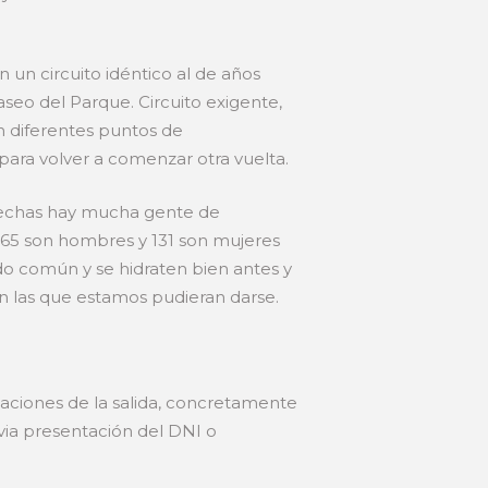
n un circuito idéntico al de años
aseo del Parque. Circuito exigente,
on diferentes puntos de
 para volver a comenzar otra vuelta.
s fechas hay mucha gente de
s 365 son hombres y 131 son mujeres
ido común y se hidraten bien antes y
en las que estamos pudieran darse.
aciones de la salida, concretamente
evia presentación del DNI o