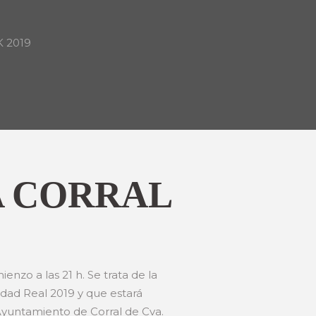
K 2019
A CORRAL
nzo a las 21 h. Se trata de la
dad Real 2019 y que estará
 Ayuntamiento de Corral de Cva.