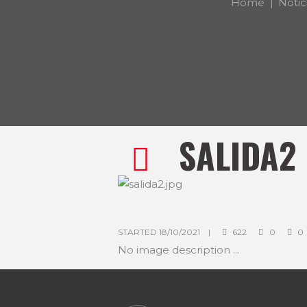
Home
Notic
SALIDA2
m
STARTED
18/10/2021
622
0
0
No image description ...