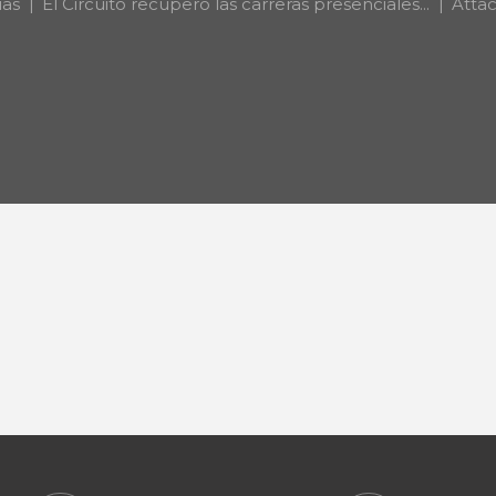
ias
El Circuito recuperó las carreras presenciales...
Attac